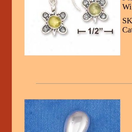
Wi
SK
Ca