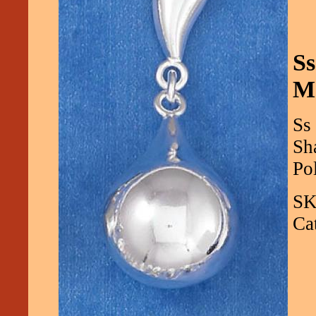
Ss
M
Ss
Sh
Pol
SK
Ca